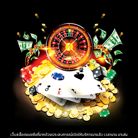
เว็บสล็อตแมชชีนที่มากด้วยประสบการณ์เปิดให้บริการมาแล้ว เวลานาน
มาเล่น