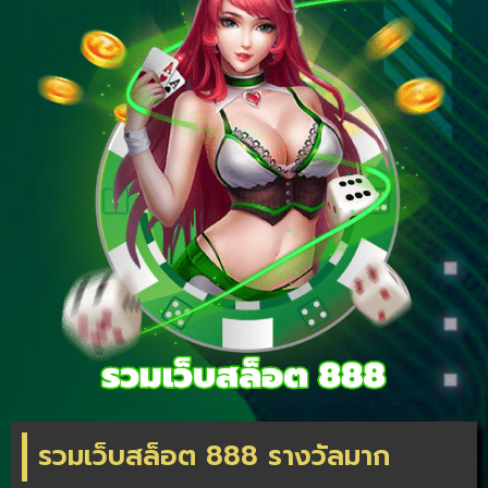
รวมเว็บสล็อต 888 รางวัลมาก