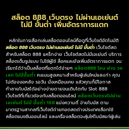
สล็อต 888 เว็บตรง ไม่ผ่านเอเย่นต์
ไม่มี ขั้นต่ำ เพิ่มอัตราการแตก
หลักในการเลือกเล่นสล็อตออนไลน์คือดูที่เว็บไซต์อัตโนมัติ
สล็อต 888 เว็บตรง ไม่ผ่านเอเย่นต์ ไม่มี ขั้นต่ำ
เว็บไซต์สด
สำหรับสล็อต 888 แคร็กง่าย เว็บไซต์สดไม่มีเอเย่นต์ บริการ
สล็อตเต็มรูปแบบ ไม่ใช้ผู้ใช้ ล็อคและยังเพิ่มอัตราการแตก จน
เรียกได้ว่าเป็นสล็อตที่แตกได้ง่ายๆ
สล็อต888 โอน ผ่าน วอ
เลท ไม่มีขั้นต่ํา
คะแนนสูงเหมาะสำหรับผู้เล่นใหม่และเก่า คุณ
ไม่ต้องงอหลัง รอวัน นั่งเหมือนเคย แล้วคุณก็มีโอกาส
ทำลายโบนัสได้อย่างง่ายดายจนเติบโตกับ Slot 888
เว็บไซต์ที่เกี่ยวข้องกับสล็อตออนไลน์
สล็อตเว็บตรงไม่ผ่าน
เอเย่นต์ ไม่มี ขั้นต่ำ 168
แบ่งความถี่ จ่ายโบนัส ตาม
มาตรฐานสากลที่เว็บไซต์ถ่ายทอดสดต่างประเทศเลือกใช้
สล็อตแมชชีนออนไลน์ และเครื่องสล็อตจะสุ่มให้โบนัสแก่ผู้เล่น